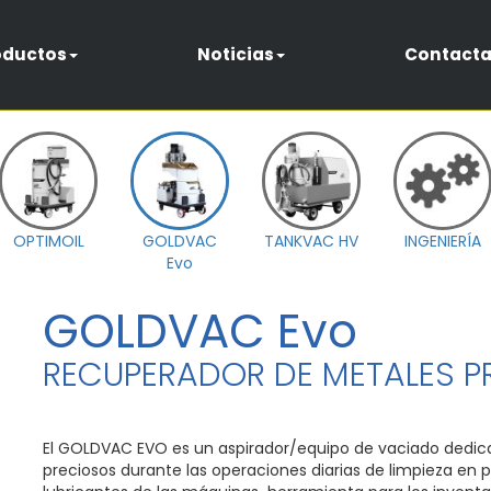
oductos
Noticias
Contacta
OPTIMOIL
GOLDVAC
TANKVAC HV
INGENIERÍA
Evo
GOLDVAC Evo
RECUPERADOR DE METALES P
El GOLDVAC EVO es un aspirador/equipo de vaciado dedica
preciosos durante las operaciones diarias de limpieza en 